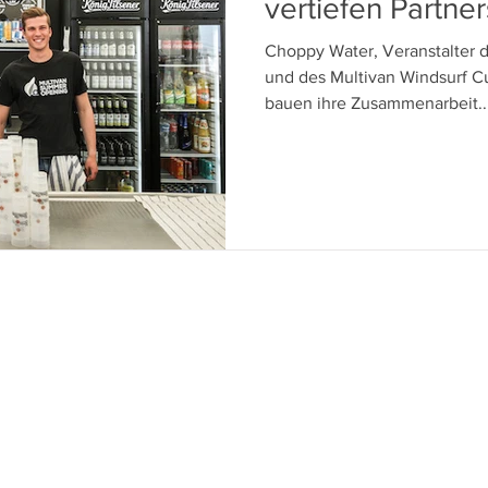
vertiefen Partner
Choppy Water, Veranstalter d
und des Multivan Windsurf Cu
bauen ihre Zusammenarbeit..
Impressum
Amt
Choppy Water GmbH
USt
Brammersoll 2
24235 Stein
Tel.
Germany
Fax