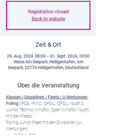
Registration closed
Back to website
Zeit & Ort
29. Aug. 2024, 08:00 – 01. Sept. 2024, 18:00
Wiese Am Seepark, Heiligenhafen, Am
Seepark, 23774 Heiligenhafen, Deutschland
Über die Veranstaltung
Klassen / Disziplinen / Fleets / U-Wertungen:
Foiling 
(IFCA, IFWC, iQFOiL, iQFOiL Youth & 
Junior, Techno Windfoil, Open Windfoil Youth) 
mit den Fleets:
Foiling Junior Fleet mit den Divisionen (U-
Wertungen):