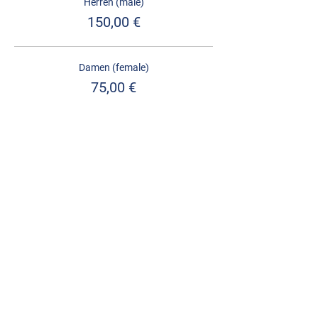
Herren (male)
150,00 €
Damen (female)
75,00 €
Youth U21 (2004 and younger)
75,00 €
Impressum
Choppy Water GmbH