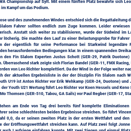
WA Championship auf Sylt. Mit einem fünften Platz bewahrte sich Leo 
n im Kampf um das Podium.
se und des zunehmenden Windes entschied sich die Regattaleitung dan
Slalom Fahrer sollten endlich zum Zuge kommen. Leider erwiesen 
risch. Anstatt sich weiter zu stabilisieren, wurde der Südwind im L
 löcherig. Die machte den Lauf zu einer Belastungsprobe für Fahrer 
 der eigentlich für seine Performance bei Starkwind legendäre F
en herausfordernden Bedingungen klar. In einem spannenden Dreikam
n den Fin Slalom Experten Justus Schott (GER-29, Patrik Duotone)
 Überraschend stark zeigte sich Florian Bandel (GER-11, FMX Racing, Po
erden von Leo Richter komplettiert. Da der Wind in der Folge weiter na
h der aktuellen Ergebnisliste in der der Disziplin Fin Slalom nach We
Youth U19 ist Anton Richter vor Erik Wehkamp (GER-24, Duotone) und 
In der Youth U21 Wertung führt Leo Richter vor Koen Hessels und Keno R
 Mo Thomsen (GER-510, Tabou, GA Sails) vor Paul Regber (GER-17, Sta
 stehen am Ende von Tag drei bereits fünf komplette Eliminationen 
hrer seine schlechtesten beiden Ergebnisse streichen. So führt Vincen
ahl 0,0, da er seinen zweiten Platz in der ersten Wettfahrt und den 
e der Eröffnungswettfahrt streichen kann. Auf Platz zwei folgt Jonne 
r auch Laufsiege einfahren konnte. Mit zwei Siegen und einmal Platz 