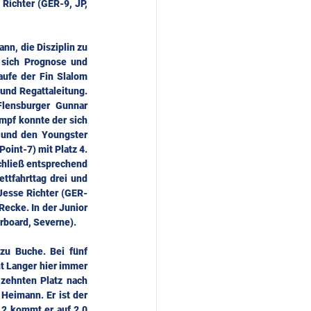
Richter (GER-9, JP, 
n, die Disziplin zu 
sich Prognose und 
aufe der Fin Slalom 
und Regattaleitung. 
lensburger Gunnar 
pf konnte der sich 
 und den Youngster 
int-7) mit Platz 4. 
chließ entsprechend 
ttfahrttag drei und 
Jesse Richter (GER-
ecke. In der Junior 
rboard, Severne).
zu Buche. Bei fünf 
t Langer hier immer 
zehnten Platz nach 
Heimann. Er ist der 
2 kommt er auf 2,0 