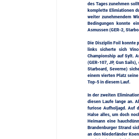
des Tages zunehmen sollte
komplette Elimiationen d
weiter zunehmendem Wind
Bedingungen konnte eine
Asmussen (GER-2, Starboa
Die Disziplin Foil konnte
links sicherte sich Vi
Championship auf Sylt. A
(GER-107, JP, Gun Sails),
Starboard, Severne) sich
einem vierten Platz seine
Top-5 in diesem Lauf.
In der zweiten Eliminati
diesen Laufe lange an. A
furiose Aufholjagd. Auf 
Halse alles, um doch noc
Heimann eine hauchdünne
Brandenburger Strand sich
an den Niederländer Koen 