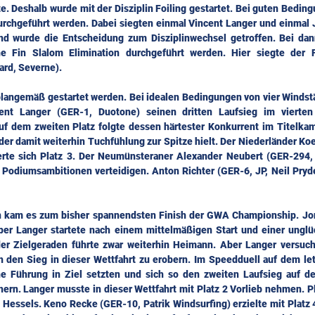
. Deshalb wurde mit der Disziplin Foiling gestartet. Bei guten Bedin
urchgeführt werden. Dabei siegten einmal Vincent Langer und einmal 
 wurde die Entscheidung zum Disziplinwechsel getroffen. Bei dann
 Fin Slalom Elimination durchgeführt werden. Hier siegte der F
rd, Severne).
 plangemäß gestartet werden. Bei idealen Bedingungen von vier Windst
ncent Langer (GER-1, Duotone) seinen dritten Laufsieg im viert
uf dem zweiten Platz folgte dessen härtester Konkurrent im Titelka
 der damit weiterhin Tuchfühlung zur Spitze hielt. Der Niederländer Ko
erte sich Platz 3. Der Neumünsteraner Alexander Neubert (GER-294, S
 Podiumsambitionen verteidigen. Anton Richter (GER-6, JP, Neil Pryde
on kam es zum bisher spannendsten Finish der GWA Championship. Jo
ber Langer startete nach einem mittelmäßigen Start und einer unglüc
der Zielgeraden führte zwar weiterhin Heimann. Aber Langer versucht
h den Sieg in dieser Wettfahrt zu erobern. Im Speedduell auf dem let
 Führung in Ziel setzten und sich so den zweiten Laufsieg auf de
ern. Langer musste in dieser Wettfahrt mit Platz 2 Vorlieb nehmen. Pl
Hessels. Keno Recke (GER-10, Patrik Windsurfing) erzielte mit Platz 4