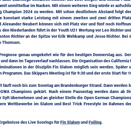
amit unmittelbar im Nacken. Mit einem weiteren Sieg würde er aufschli
g Champion 2024 zu werden. Mit schon deutlichem Abstand folgt der
e konstant starke Leistung mit einem zweiten und zwei dritten Platz
d Alexander Neubert können sich mit Platz vier und fünf noch Hoffnun
den Niederlanden führt in der Youth U21 Wertung vor Leo Richter und
nton Richter an der Spitze vor Erik Wehkamp und Jesse Richter. Bei d
Mo Thomsen.
e Prognose genau umgekehrt wie für den heutigen Donnerstag aus. Der
und dann im Tagesverlauf nachlassen. Die Organisation des California W
iminationen in der Disziplin Fin Slalom möglich sein werden. Später s
 Programm. Das Skippers Meeting ist für 9:30 und der erste Start für 1
ylt läuft noch bis zum Sonntag am Brandenburger Strand. Dann werden b
GWA Champions gekürt. Nach einem Pausentag werden dann ab Diens
r Sylt übernehmen und an gleicher Stelle die Open German Championshi
ere Wettbewerbe im Slalom und Best Trick Freestyle im Rahmen der C
 Ergebnisse des Live Scorings für 
Fin Slalom
 und 
Foiling
.