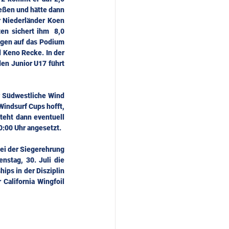
eßen und hätte dann 
 Niederländer Koen 
en sichert ihm  8,0 
gen auf das Podium 
 Keno Recke. In der 
en Junior U17 führt 
 Südwestliche Wind 
indsurf Cups hofft, 
teht dann eventuell 
0:00 Uhr angesetzt.
ei der Siegerehrung 
tag, 30. Juli die 
ps in der Disziplin 
alifornia Wingfoil 