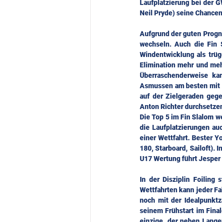
Laufplatzierung bei der G
Neil Pryde) seine Chance
Aufgrund der guten Progno
wechseln. Auch die Fin 
Windentwicklung als trüge
Elimination mehr und mehr
Überraschenderweise kam
Asmussen am besten mit d
auf der Zielgeraden gege
Anton Richter durchsetzen.
Die Top 5 im Fin Slalom w
die Laufplatzierungen auc
einer Wettfahrt. Bester 
180, Starboard, Sailoft). 
U17 Wertung führt Jesper
In der Disziplin Foiling
Wettfahrten kann jeder Fa
noch mit der Idealpunktz
seinem Frühstart im Final
einzige, der neben Lange