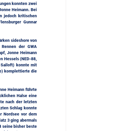
gungen konnten zwei 
Jonne Heimann. Bei 
 jedoch kritischen 
lensburger Gunnar 
ärken sideshore von 
en Rennen der GWA 
mpf, Jonne Heimann 
en Hessels (NED-88, 
ailoft) konnte mit 
) komplettierte die 
nne Heimann führte 
klichen Halse eine 
e nach der letzten 
zten Schlag konnte 
r Nordsee vor dem 
atz 3 ging abermals 
 seine bisher beste 