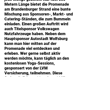
Metern Länge bietet die Promenade 
am Brandenburger Strand eine bunte 
Mischung aus Sponsoren-, Markt- und 
Catering-Ständen, die zum Bummeln 
einladen. Einen großen Auftritt wird 
auch Titelsponsor Volkswagen 
Nutzfahrzeuge haben. Neben dem 
Hauptsponsor Autostadt Wolfsburg 
kann man hier mitten auf der 
Promenade viel entdecken und 
erleben. Wer gerne selbst aktiv 
werden möchte, kann täglich an den 
kostenlosen Yoga-Sessions, 
gesponsert von der LVM 
Versicherung, teilnehmen. Diese 
finden täglich um 11 und um 16 Uhr 
direkt am Brandenburger Strand statt 
und werden von professionellen Yoga-
Lehrern begleitet.
Allabendlich wird in dem großen 
Partyzelt direkt auf der Promenade 