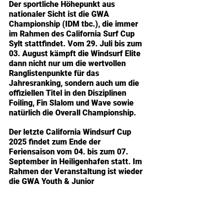
Der sportliche Höhepunkt aus 
nationaler Sicht ist die GWA 
Championship (IDM tbc.), die immer 
im Rahmen des California Surf Cup 
Sylt stattfindet. Vom 29. Juli bis zum 
03. August kämpft die Windsurf Elite 
dann nicht nur um die wertvollen 
Ranglistenpunkte für das 
Jahresranking, sondern auch um die 
offiziellen Titel in den Disziplinen 
Foiling, Fin Slalom und Wave sowie 
natürlich die Overall Championship.
Der letzte California Windsurf Cup 
2025 findet zum Ende der 
Feriensaison vom 04. bis zum 07. 
September in Heiligenhafen statt. Im 
Rahmen der Veranstaltung ist wieder 
die GWA Youth & Junior 
Championship (IDJM tbc.) geplant.
Zum Saisonausklang steht dann noch 
einmal ein ProAm Windsurf Cup in 