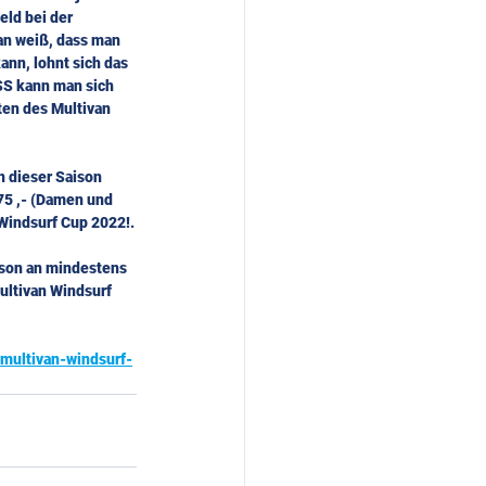
ld bei der 
n weiß, dass man 
ann, lohnt sich das 
S kann man sich 
ten des Multivan 
dieser Saison 
75 ,- (Damen und 
 Windsurf Cup 2022!.
ison an mindestens 
ultivan Windsurf 
multivan-windsurf-