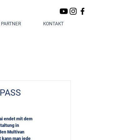
PARTNER
KONTAKT
 PASS
i endet mit dem 
altung in 
den Multivan 
 kann man jede 