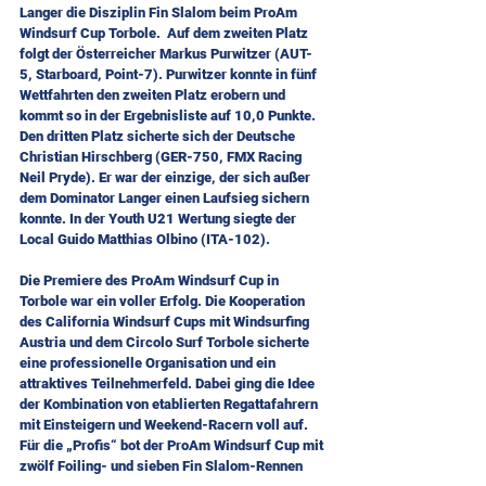
Langer die Disziplin Fin Slalom beim ProAm 
Windsurf Cup Torbole.  Auf dem zweiten Platz 
folgt der Österreicher Markus Purwitzer (AUT-
5, Starboard, Point-7). Purwitzer konnte in fünf 
Wettfahrten den zweiten Platz erobern und 
kommt so in der Ergebnisliste auf 10,0 Punkte. 
Den dritten Platz sicherte sich der Deutsche 
Christian Hirschberg (GER-750, FMX Racing 
Neil Pryde). Er war der einzige, der sich außer 
dem Dominator Langer einen Laufsieg sichern 
konnte. In der Youth U21 Wertung siegte der 
Local Guido Matthias Olbino (ITA-102).
Die Premiere des ProAm Windsurf Cup in 
Torbole war ein voller Erfolg. Die Kooperation 
des California Windsurf Cups mit Windsurfing 
Austria und dem Circolo Surf Torbole sicherte 
eine professionelle Organisation und ein 
attraktives Teilnehmerfeld. Dabei ging die Idee 
der Kombination von etablierten Regattafahrern 
mit Einsteigern und Weekend-Racern voll auf. 
Für die „Profis“ bot der ProAm Windsurf Cup mit 
zwölf Foiling- und sieben Fin Slalom-Rennen 