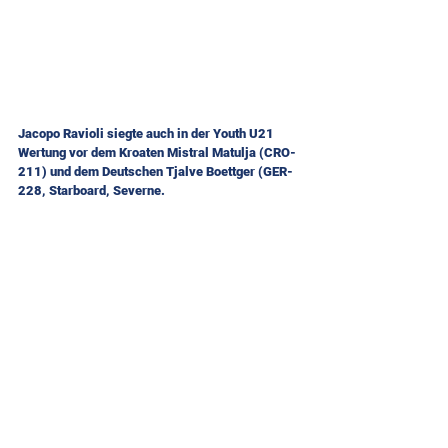
Jacopo Ravioli siegte auch in der Youth U21 
Wertung vor dem Kroaten Mistral Matulja (CRO-
211) und dem Deutschen Tjalve Boettger (GER-
228, Starboard, Severne. 