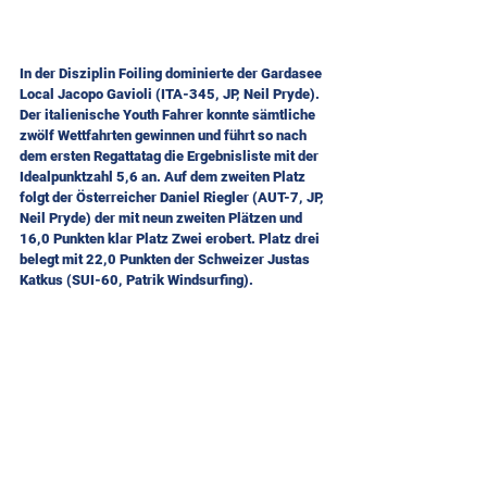
In der Disziplin Foiling dominierte der Gardasee 
Local Jacopo Gavioli (ITA-345, JP, Neil Pryde). 
Der italienische Youth Fahrer konnte sämtliche 
zwölf Wettfahrten gewinnen und führt so nach 
dem ersten Regattatag die Ergebnisliste mit der 
Idealpunktzahl 5,6 an. Auf dem zweiten Platz 
folgt der Österreicher Daniel Riegler (AUT-7, JP, 
Neil Pryde) der mit neun zweiten Plätzen und 
16,0 Punkten klar Platz Zwei erobert. Platz drei 
belegt mit 22,0 Punkten der Schweizer Justas 
Katkus (SUI-60, Patrik Windsurfing).