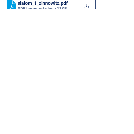
slalom_1_zinnowitz
.pdf
PDF herunterladen • 11KB
Alle ansehen
Aktuelle Beiträge