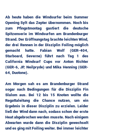
Ab heute haben die Windsurfer beim Summer 
Opening Sylt das Zepter übernommen. Noch bis 
zum Pfingstmontag gastiert die deutsche 
Spitzenserie im Windsurfen am Brandenburger 
Strand. Der Eröffnungstag brachte leichten Wind, 
der drei Rennen in der Disziplin Foiling möglich 
gemacht hatte. Fabian Wolf (GER-404, 
Starboard, Severne) führt nach Tag 1 des 
California Windsurf Cups vor Anton Richter 
(GER-6, JP, Neilpryde) und Mika Henning (GER-
64, Duotone).
Am Morgen sah es am Brandenburger Strand 
sogar nach Bedingungen für die Disziplin Fin 
Slalom aus. Bei 12 bis 15 Knoten wollte die 
Regattaleitung die Chance nutzen, um ein 
Ergebnis in dieser Disziplin zu erzielen. Leider 
ließ der Wind dann nach, sodass schon der erste 
Heat abgebrochen werden musste. Nach einigem 
Abwarten wurde dann die Disziplin gewechselt 
und es ging mit Foiling weiter. Bei immer leichter 