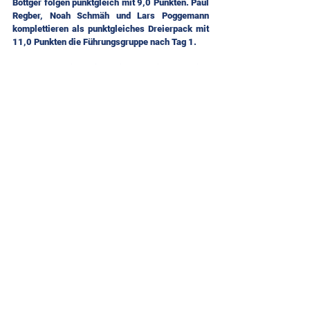
Böttger folgen punktgleich mit 9,0 Punkten. Paul 
Regber, Noah Schmäh und Lars Poggemann 
komplettieren als punktgleiches Dreierpack mit 
11,0 Punkten die Führungsgruppe nach Tag 1.
Für den Freitag ist wieder leichter Wind 
angesagt. Mittags könnten weitere Wettfahrten 
am unteren Limit in der Disziplin Foiling vor dem 
Brandenburger Strand ausgetragen werden. Der 
erste mögliche Start ist für 10:15 angesetzt.
Noch bis Pfingstmontag gastiert der California 
Windsurf Cup beim Summer Opening Sylt. Bei 
geeigneten Bedingungen kann man dann die 
Rennen der Windsurfelite auf der Nordsee vor 
dem Brandenburger Strand verfolgen. Auf der 
Promenade erwartet einen ein buntes Programm 
mit Ständen der Partner und Sponsoren, ein 
buntes gastronomisches Angebot und 
Möglichkeiten auch selbst Aktiv zu werden, wie 
zum Beispiel bei den kostenlosen Yoga-
Sessions powered von der LVM Versicherung 
oder Graffiti bei Aruba. Wenn die Sonne langsam 
in der Nordsee versinkt, verwandelt sich beim 