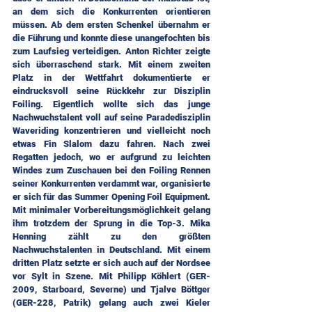
an dem sich die Konkurrenten orientieren 
müssen. Ab dem ersten Schenkel übernahm er 
die Führung und konnte diese unangefochten bis 
zum Laufsieg verteidigen. Anton Richter zeigte 
sich überraschend stark. Mit einem zweiten 
Platz in der Wettfahrt dokumentierte er 
eindrucksvoll seine Rückkehr zur Disziplin 
Foiling. Eigentlich wollte sich das junge 
Nachwuchstalent voll auf seine Paradedisziplin 
Waveriding konzentrieren und vielleicht noch 
etwas Fin Slalom dazu fahren. Nach zwei 
Regatten jedoch, wo er aufgrund zu leichten 
Windes zum Zuschauen bei den Foiling Rennen 
seiner Konkurrenten verdammt war, organisierte 
er sich für das Summer Opening Foil Equipment. 
Mit minimaler Vorbereitungsmöglichkeit gelang 
ihm trotzdem der Sprung in die Top-3. Mika 
Henning zählt zu den größten 
Nachwuchstalenten in Deutschland. Mit einem 
dritten Platz setzte er sich auch auf der Nordsee 
vor Sylt in Szene. Mit Philipp Köhlert (GER-
2009, Starboard, Severne) und Tjalve Böttger 
(GER-228, Patrik) gelang auch zwei Kieler 