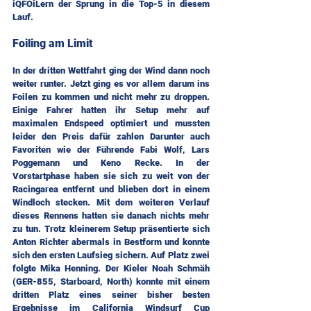
iQFOiLern der Sprung in die Top-5 in diesem 
Lauf.
Foiling am Limit
In der dritten Wettfahrt ging der Wind dann noch 
weiter runter. Jetzt ging es vor allem darum ins 
Foilen zu kommen und nicht mehr zu droppen. 
Einige Fahrer hatten ihr Setup mehr auf 
maximalen Endspeed optimiert und mussten 
leider den Preis dafür zahlen Darunter auch 
Favoriten wie der Führende Fabi Wolf, Lars 
Poggemann und Keno Recke. In der 
Vorstartphase haben sie sich zu weit von der 
Racingarea entfernt und blieben dort in einem 
Windloch stecken. Mit dem weiteren Verlauf 
dieses Rennens hatten sie danach nichts mehr 
zu tun. Trotz kleinerem Setup präsentierte sich 
Anton Richter abermals in Bestform und konnte 
sich den ersten Laufsieg sichern. Auf Platz zwei 
folgte Mika Henning. Der Kieler Noah Schmäh 
(GER-855, Starboard, North) konnte mit einem 
dritten Platz eines seiner bisher besten 
Ergebnisse im California Windsurf Cup 