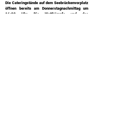
Die Cateringstände auf dem Seebrückenvorplatz 
öffnen bereits am Donnerstagnachmittag um 
16:00 Uhr. Die Wettkämpfe und das 
Rahmenprogramm beginnen dann am 
Freitagmorgen um 10:00 Uhr. Bis Sonntag läuft 
der California Windsurf Cup Pelzerhaken und um 
17:00 Uhr werden die Sieger der Veranstaltung 
gekürt.
+++++
Programm California Windsurf Cup 
Pelzerhaken 2024
Donnerstag, 27. Juni:
Ganztägig:  Anreise der Sportler, freies Training
16:00 Eröffnung der Cateringstände
18:00 bis 19:00 Einschreibung (Inscription)
Freitag, 28. Juni:
08:00 bis 09:00 Einschreibung (Inscription 2.0)
10:00 Skippers Meeting / Eröffnung der 
Veranstaltung