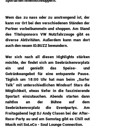
Sportarten hineinschnuppern.
Wem das zu nass oder zu anstrengend ist, der 
kann vor Ort bei den verschiedenen Ständen der 
Partner vorbeibummeln und shoppen. Am Stand 
des Titelsponsors VW Nutzfahrzeuge gibt es 
diverse Aktivitäten. Außerdem kann man dort 
auch den neuen 
ID.BUZZ
 bewundern.
Wer sich nach all diesen Highlights stärken 
möchte, der findet sich am Seebrückenvorplatz 
ein und genießt das Speise- und 
Getränkeangebot für eine entspannte Pause. 
Täglich um 18:00 Uhr hat man beim „Surfer 
Talk“ mit unterschiedlichen Windsurf Stars die 
Möglichkeit, etwas tiefer in die faszinierende 
Sportart einzutauchen. Abends starten dann 
nahtlos an der Bühne auf dem 
Seebrückenvorplatz die Eventpartys. Am 
Freitagabend legt DJ Andy Clasen bei der After-
Race-Party au und am Samstag gibt es Chill out 
Musik mit SoLoCo - Soul Lounge Connection.