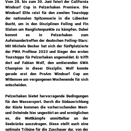
Vom 28. bis zum 30. Juni feiert der California 
Windsurf Cup in Pelzerhaken Premiere. Die 
Windsurf Elite reist für den zweiten Tourstopp 
der nationalen Spitzenserie in die Lübecker 
Bucht, um in den Disziplinen Foiling und Fin 
Slalom um Ranglistenpunkte zu kämpfen. Dabei 
kommt es in Pelzerhaken zum 
Aufeinandertreffen der deutschen Foiling-Stars: 
Mit Michele Becker hat sich der fünftplatzierte 
der PWA Profitour 2023 und Sieger des ersten 
Tourstopps für Pelzerhaken angemeldet. Er trifft 
dort auf Fabian Wolf, den amtierenden GWA 
Champion in dieser Disziplin. Wolf konnte 
gerade erst den ProAm Windsurf Cup am 
Wittensee am vergangenen Wochenende für sich 
entscheiden.
Pelzerhaken bietet hervorragende Bedingungen 
für den Wassersport. Durch die Südausrichtung 
der Küste kommen die vorherrschenden West- 
und Ostwinde hier ungestört an und ermöglichen 
es, die Wettkämpfe unmittelbar an der 
Seebrücke auszutragen. Diese stellt auch eine 
optimale Tribüne für die Zuschauer dar, von der 