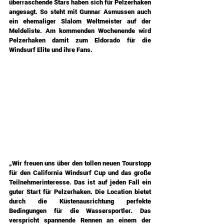
überraschende Stars haben sich für Pelzerhaken 
angesagt. So steht mit Gunnar Asmussen auch 
ein ehemaliger Slalom Weltmeister auf der 
Meldeliste. Am kommenden Wochenende wird 
Pelzerhaken damit zum Eldorado für die 
Windsurf Elite und ihre Fans. 
„Wir freuen uns über den tollen neuen Tourstopp 
für den California Windsurf Cup und das große 
Teilnehmerinteresse. Das ist auf jeden Fall ein 
guter Start für Pelzerhaken. Die Location bietet 
durch die Küstenausrichtung perfekte 
Bedingungen für die Wassersportler. Das 
verspricht spannende Rennen an einem der 