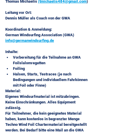
Thomas Michaelis 
(tmichaelis484@gmail.com
) 
Leitung vor Ort:
Dennis Müller als Coach von der GWA
Koordination & Anmeldung:
German Windsurfing Association (GWA) 
info@germanwindsurfing.de
Inhalte:
Vorbereitung für die Teilnahme an GWA 
Foilslalomregatten
Foiling
Halsen, Starts, Testraces (je nach 
Bedingungen und individuellem Fahrkönnen 
mit Foil oder Finne)
Material:
Eigenes Windsurfmaterial ist mitzubringen. 
Keine Einschränkungen. Alles Equipment 
zulässig.
Für Teilnehmer, die kein geeignetes Material 
haben, kann kostenlos in begrenzter Menge 
Techno Wind Foil Chartermaterial bereitgestellt 
werden. Bei Bedarf bitte eine Mail an die GWA 