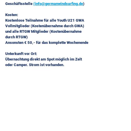
Geschäftsstelle 
(info@germanwindsurfing.de
)
Kosten:
Kostenlose Teilnahme für alle Youth U21 GWA 
Vollmitglieder (Kostenübernahme durch GWA) 
und alle RTGW Mitglieder (Kostenübernahme 
durch RTGW)
Ansonsten € 50,- für das komplette Wochenende
Unterkunft vor Ort:
Übernachtung direkt am Spot möglich im Zelt 
oder Camper. Strom ist vorhanden.
Sonstiges:
Am Samstagabend ist Teilnehmer-Grillabend
Anmeldung:
Per E-Mail an die GWA-Geschäftsstelle: 
info@germanwindsurfing.de