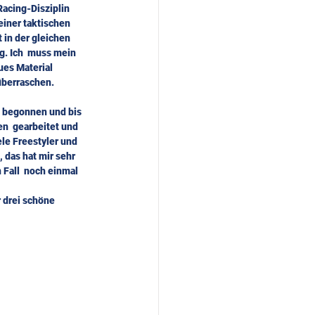
Racing-Disziplin 
iner taktischen  
 in der gleichen 
g. Ich  muss mein 
ues Material 
 überraschen.
l begonnen und bis 
n  gearbeitet und 
ele Freestyler und 
 das hat mir sehr 
 Fall  noch einmal 
 drei schöne 