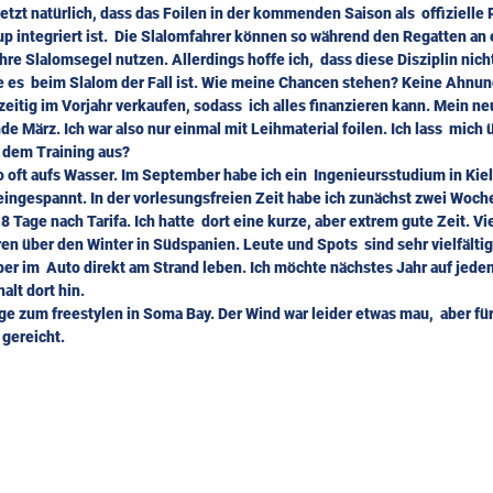
jetzt natürlich, dass das Foilen in der kommenden Saison als  offizielle 
 integriert ist.  Die Slalomfahrer können so während den Regatten an e
hre Slalomsegel nutzen. Allerdings hoffe ich,  dass diese Disziplin nicht
e es  beim Slalom der Fall ist. Wie meine Chancen stehen? Keine Ahnun
itig im Vorjahr verkaufen, sodass  ich alles finanzieren kann. Mein ne
e März. Ich war also nur einmal mit Leihmaterial foilen. Ich lass  mich
t dem Training aus?
o oft aufs Wasser. Im September habe ich ein  Ingenieursstudium in Kie
 eingespannt. In der vorlesungsfreien Zeit habe ich zunächst zwei Woche
8 Tage nach Tarifa. Ich hatte  dort eine kurze, aber extrem gute Zeit. Vi
ren über den Winter in Südspanien. Leute und Spots  sind sehr vielfältig,
er im  Auto direkt am Strand leben. Ich möchte nächstes Jahr auf jeden
alt dort hin.
ge zum freestylen in Soma Bay. Der Wind war leider etwas mau,  aber für
 gereicht.