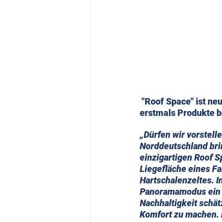
 "Roof Space" ist neuer Partner des Multivan Windsurf Cup und wird in diesem Jahr 
erstmals Produkte be
„Dürfen wir vorstel
Norddeutschland brin
einzigartigen Roof S
Liegefläche eines Fa
Hartschalenzeltes. I
Panoramamodus ein ei
Nachhaltigkeit schät
Komfort zu machen. 