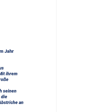
us 
Mit ihrem 
roße 
h seinen 
 die 
bstriche an 