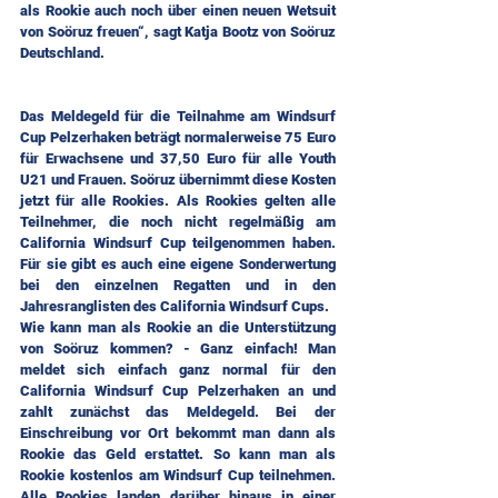
als Rookie auch noch über einen neuen Wetsuit 
von Soöruz freuen“, sagt Katja Bootz von Soöruz 
Deutschland.
Das Meldegeld für die Teilnahme am Windsurf 
Cup Pelzerhaken beträgt normalerweise 75 Euro 
für Erwachsene und 37,50 Euro für alle Youth 
U21 und Frauen. Soöruz übernimmt diese Kosten 
jetzt für alle Rookies. Als Rookies gelten alle 
Teilnehmer, die noch nicht regelmäßig am 
California Windsurf Cup teilgenommen haben. 
Für sie gibt es auch eine eigene Sonderwertung 
bei den einzelnen Regatten und in den 
Jahresranglisten des California Windsurf Cups.
Wie kann man als Rookie an die Unterstützung 
von Soöruz kommen? - Ganz einfach! Man 
meldet sich einfach ganz normal für den 
California Windsurf Cup Pelzerhaken an und 
zahlt zunächst das Meldegeld. Bei der 
Einschreibung vor Ort bekommt man dann als 
Rookie das Geld erstattet. So kann man als 
Rookie kostenlos am Windsurf Cup teilnehmen. 
Alle Rookies landen darüber hinaus in einer 