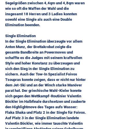
Segelgrößen zwischen 4,4qm und 4,8qm waren 
wie so oft die Waffen der Wahl und die 
insgesamt 18 Herren und 3 Ladies konnten 
sowohl eine Single als auch eine Double 
Elimination beenden.
Single Elimination
In der Single Elimination überzeugte vor allem 
Anton Munz, der Brettakrobat zeigte die 
gesamte Bandbreite an Powermoves und 
schaffte es die Judges mit seinem kraftvollen 
Style und hoher Konstanz zu überzeugen und 
sich den Sieg in der Single Elimination zu 
sichern. Auch der Tow-In Spezialist Foivos 
Tsoupras konnte zeigen, dass er nicht nur hinter 
dem Jet-Ski und an der Winch starke Manöver 
parat hat. Der griechische Wahl-Kieler konnte 
sich gegen den Wettkampf-Routinier Valentin 
Böckler im Halbfinale durchsetzen und zauberte 
den Highlightmove des Tages aufs Wasser: 
Flaka Shaka und Platz 2 in der Single für Foivos. 
Auf Platz 3 in der Single Elimination landete 
Valentin Böckler, wie immer tauschte Valentin 
in regelmäßigen Abständen seinen Gabelbaum 