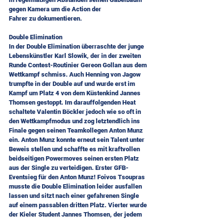
gegen Kamera um die Action der
Fahrer zu dokumentieren.
Double Elimination
In der Double Elimination überraschte der junge 
Lebenskünstler Karl Slowik, der in der zweiten 
Runde Contest-Routinier Gereon Gollan aus dem 
Wettkampf schmiss. Auch Henning von Jagow 
trumpfte in der Double auf und wurde erst im 
Kampf um Platz 4 von dem Küstenkind Jannes 
Thomsen gestoppt. Im darauffolgenden Heat 
schaltete Valentin Böckler jedoch wie so oft in 
den Wettkampfmodus und zog letztendlich ins 
Finale gegen seinen Teamkollegen Anton Munz 
ein. Anton Munz konnte erneut sein Talent unter 
Beweis stellen und schaffte es mit kraftvollen 
beidseitigen Powermoves seinen ersten Platz 
aus der Single zu verteidigen. Erster GFB-
Eventsieg für den Anton Munz! Foivos Tsoupras 
musste die Double Elimination leider ausfallen 
lassen und sitzt nach einer gefahrenen Single 
auf einem passablen dritten Platz. Vierter wurde 
der Kieler Student Jannes Thomsen, der jedem 