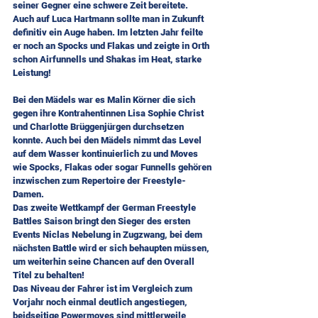
seiner Gegner eine schwere Zeit bereitete.
Auch auf Luca Hartmann sollte man in Zukunft 
definitiv ein Auge haben. Im letzten Jahr feilte 
er noch an Spocks und Flakas und zeigte in Orth 
schon Airfunnells und Shakas im Heat, starke 
Leistung!
Bei den Mädels war es Malin Körner die sich 
gegen ihre Kontrahentinnen Lisa Sophie Christ 
und Charlotte Brüggenjürgen durchsetzen 
konnte. Auch bei den Mädels nimmt das Level 
auf dem Wasser kontinuierlich zu und Moves 
wie Spocks, Flakas oder sogar Funnells gehören 
inzwischen zum Repertoire der Freestyle-
Damen.
Das zweite Wettkampf der German Freestyle 
Battles Saison bringt den Sieger des ersten 
Events Niclas Nebelung in Zugzwang, bei dem 
nächsten Battle wird er sich behaupten müssen, 
um weiterhin seine Chancen auf den Overall 
Titel zu behalten!
Das Niveau der Fahrer ist im Vergleich zum 
Vorjahr noch einmal deutlich angestiegen, 
beidseitige Powermoves sind mittlerweile 