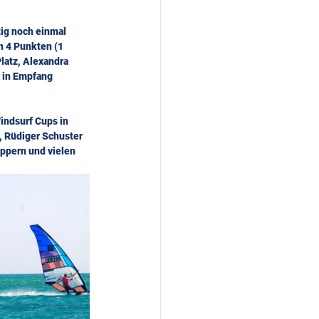
ig noch einmal 
n 4 Punkten (1 
latz, Alexandra 
 in Empfang 
indsurf Cups in 
, Rüdiger Schuster 
uppern und vielen 