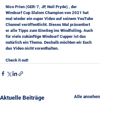
Nico Prien (GER-7, JP, Neil Pryde) , der 
Windsurf Cup Slalom Champion von 2021 hat 
mal wieder ein super Video auf seinem YouTube 
Channel veröffentlicht. Dieses Mal präsentiert 
er alle Tipps zum Einstieg ins Windfoiling. Auch 
für viele zukünftige Windsurf Cupper ist das 
natürlich ein Thema. Deshalb möchten wir Euch 
das Video nicht vorenthalten.
Check it out!
Alle ansehen
Aktuelle Beiträge