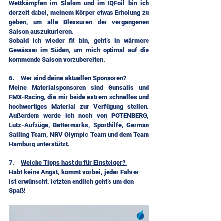
Wettkämpfen im Slalom und im IQFoil bin ich 
derzeit dabei, meinem Körper etwas Erholung zu 
geben, um alle Blessuren der vergangenen 
Saison auszukurieren.
Sobald ich wieder fit bin, geht’s in wärmere 
Gewässer im Süden, um mich optimal auf die 
kommende Saison vorzubereiten.
6.    
Wer sind deine aktuellen Sponsoren?
Meine Materialsponsoren sind Gunsails und 
FMX-Racing, die mir beide extrem schnelles und 
hochwertiges Material zur Verfügung stellen. 
Außerdem werde ich noch von POTENBERG, 
Lutz-Aufzüge, Bettermarks, Sporthilfe, German 
Sailing Team, NRV Olympic Team und dem Team 
Hamburg unterstützt.
7.    
Welche Tipps hast du für Einsteiger? 
Habt keine Angst, kommt vorbei, jeder Fahrer 
ist erwünscht, letzten endlich geht’s um den 
Spaß!