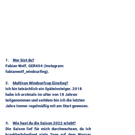
1.    
Wer bist du?
Fabian Wolf, GER404 (Instagram: 
fabianwolf_windsurfing).
2.    
Multivan Windsurfcup Einstieg?
Ich bin tatsächlich ein Späteinsteiger. 2018 
habe ich erstmals im alter von 18 Jahren 
teilgenommen und seitdem bin ich die letzten 
Jahre immer regelmäßig mit am Start gewesen.
3.    
Wie hast du die Saison 2022 erlebt?
Die Saison lief für mich durchwachsen, da ich 
krankheitsbedingt viele Tage auf dem Wasser 