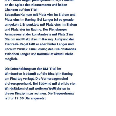
an der Spitze des Klassements und haben 
Chancen auf den Titel: 
Sebastian Kornum mit Platz vier im Slalom und 
Platz eins im Racing. Bei Langer ist es gerade 
umgekehrt. Er punktete mit Platz eins im Slalom 
und Platz vier im Racing. Der Flensburger 
Asmussen ist der konstanteste mit Platz 2 im 
Slalom und Platz drei im Racing. Aufgrund der 
Tiebreak-Regel fällt er aber hinter Langer und 
Kornum zurück. Eine Lösung des Gleichstandes 
zwischen Langer und Kornum ist aktuell nicht 
möglich.
Die Entscheidung um den DM-Titel im 
Windsurfen ist damit auf die Disziplin Racing 
am Finaltag vertagt. Die Vorhersagen sind 
vielversprechend. Bei Südwind mit drei bis vier 
Windstärken ist mit weiteren Wettfahrten in 
dieser Disziplin zu rechnen. Die Siegerehrung 
ist für 17:00 Uhr angesetzt.
Ergebnislisten Slalom nach 4 Rennen