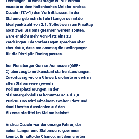
Leistungen. Dreimal siegte er. Nur einmal 
musste er dem Italienischen Meister Andrea 
Cucchi (ITA-1) den Vortritt lassen. In der 
Slalomergebnisliste führt Langer so mit der 
Idealpunktzahl von 2,1. Selbst wenn am Finaltag 
noch zwei Slaloms gefahren werden sollten, 
wäre er nicht mehr von Platz eins zu 
verdrängen. Die Vorhersagen sprechen aber 
eher dafür, dass am Sonntag die Bedingungen 
für die Disziplin Racing passen.
Der Flensburger Gunnar Asmussen (GER-
2) überzeugte mit konstant starken Leistungen. 
Zuverlässig wie ein Uhrwerk sicherte er sich in 
allen Slalomserien jeweils 
Podiumsplatzierungen. In der 
Slalomergebnisliste kommt er so auf 7,0 
Punkte. Das wird mit einem zweiten Platz und 
damit besten Aussichten auf den 
Vizemeistertitel im Slalom belohnt.
Andrea Cucchi war der einzige Fahrer, der 
neben Langer eine Slalomserie gewinnen 
konnte. Er hatte die Chance, mit dem vierten 