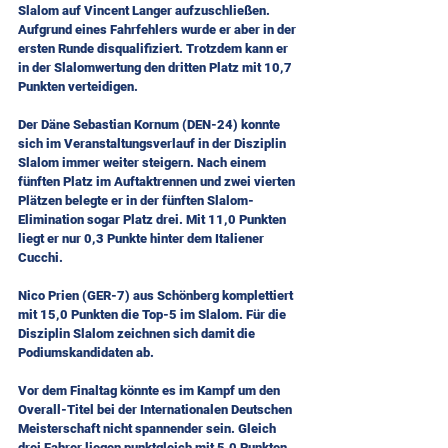
Slalom auf Vincent Langer aufzuschließen. 
Aufgrund eines Fahrfehlers wurde er aber in der 
ersten Runde disqualifiziert. Trotzdem kann er 
in der Slalomwertung den dritten Platz mit 10,7 
Punkten verteidigen.
Der Däne Sebastian Kornum (DEN-24) konnte 
sich im Veranstaltungsverlauf in der Disziplin 
Slalom immer weiter steigern. Nach einem 
fünften Platz im Auftaktrennen und zwei vierten 
Plätzen belegte er in der fünften Slalom-
Elimination sogar Platz drei. Mit 11,0 Punkten 
liegt er nur 0,3 Punkte hinter dem Italiener 
Cucchi.
Nico Prien (GER-7) aus Schönberg komplettiert 
mit 15,0 Punkten die Top-5 im Slalom. Für die 
Disziplin Slalom zeichnen sich damit die 
Podiumskandidaten ab.
Vor dem Finaltag könnte es im Kampf um den 
Overall-Titel bei der Internationalen Deutschen 
Meisterschaft nicht spannender sein. Gleich 
drei Fahrer liegen punktgleich mit 5,0 Punkten 