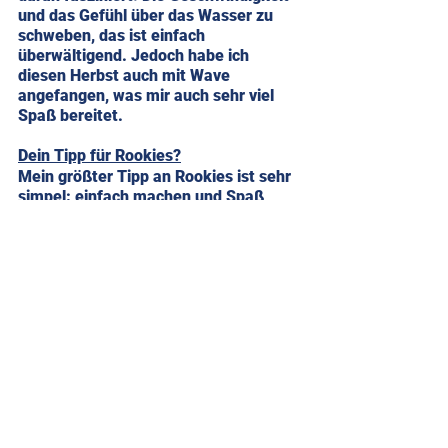
und das Gefühl über das Wasser zu 
schweben, das ist einfach 
überwältigend. Jedoch habe ich 
diesen Herbst auch mit Wave 
angefangen, was mir auch sehr viel 
Spaß bereitet. 
Dein Tipp für Rookies?
Mein größter Tipp an Rookies ist sehr 
simpel: einfach machen und Spaß 
haben! Man sollte so viel Zeit wie 
möglich auf dem Wasser verbringen 
und dabei Spaß haben. Seid ruhig 
mutig und fahrt einfach mal eine 
Regatta mit! Oder heizt einfach mit 
dem Kumpel über den See. Alles 
bringt dich weiter, und vor allem bringt 
es dir auch Spaß! 