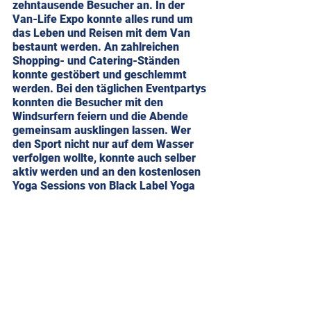
zehntausende Besucher an. In der 
Van-Life Expo konnte alles rund um 
das Leben und Reisen mit dem Van 
bestaunt werden. An zahlreichen 
Shopping- und Catering-Ständen 
konnte gestöbert und geschlemmt 
werden. Bei den täglichen Eventpartys 
konnten die Besucher mit den 
Windsurfern feiern und die Abende 
gemeinsam ausklingen lassen. Wer 
den Sport nicht nur auf dem Wasser 
verfolgen wollte, konnte auch selber 
aktiv werden und an den kostenlosen 
Yoga Sessions von Black Label Yoga 
powered by LVM Versicherung 
teilnehmen.
Nach dem Multivan Windsurf Cup St. 
Peter-Ording haben die Windsurfer 
jetzt zwei Wochen Pause, bevor beim 
Multivan Surf Cup Sylt die 
entscheidenden Ranglistenpunkten 
für die Jahresrangliste 2023 vergeben 