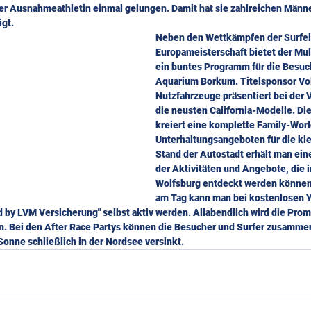
 der Ausnahmeathletin einmal gelungen. Damit hat sie zahlreichen Männe
igt.
Neben den Wettkämpfen der Surfeli
Europameisterschaft bietet der Mul
ein buntes Programm für die Besuc
Aquarium Borkum. Titelsponsor Vo
Nutzfahrzeuge präsentiert bei der 
die neusten California-Modelle. Di
kreiert eine komplette Family-World
Unterhaltungsangeboten für die kl
Stand der Autostadt erhält man ei
der Aktivitäten und Angebote, die i
Wolfsburg entdeckt werden können.
am Tag kann man bei kostenlosen Y
 by LVM Versicherung" selbst aktiv werden. Allabendlich wird die Pr
n. Bei den After Race Partys können die Besucher und Surfer zusammen
Sonne schließlich in der Nordsee versinkt.