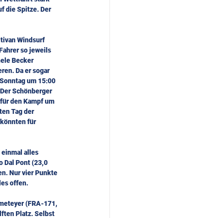
f die Spitze. Der 
tivan Windsurf 
ahrer so jeweils 
hele Becker 
ren. Da er sogar 
m Sonntag um 15:00 
. Der Schönberger 
 für den Kampf um 
ten Tag der 
könnten für 
einmal alles 
 Dal Pont (23,0 
en. Nur vier Punkte 
les offen.
meteyer (FRA-171, 
ften Platz. Selbst 