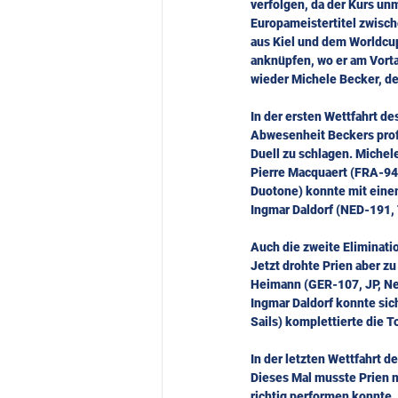
verfolgen, da der Kurs un
Europameistertitel zwisc
aus Kiel und dem Worldcup 
anknüpfen, wo er am Vortag
wieder Michele Becker, der
In der ersten Wettfahrt d
Abwesenheit Beckers profi
Duell zu schlagen. Michel
Pierre Macquaert (FRA-945, 
Duotone) konnte mit einem
Ingmar Daldorf (NED-191, T
Auch die zweite Eliminatio
Jetzt drohte Prien aber zu
Heimann (GER-107, JP, Nei
Ingmar Daldorf konnte sich
Sails) komplettierte die T
In der letzten Wettfahrt d
Dieses Mal musste Prien m
richtig performen konnte, 