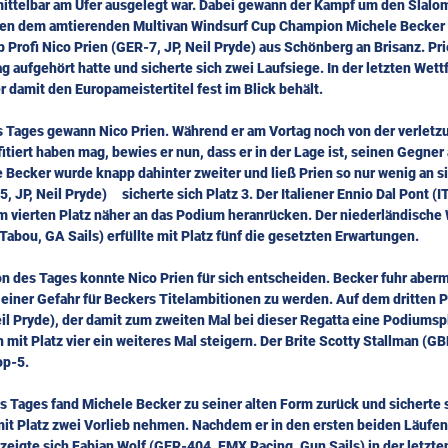
mittelbar am Ufer ausgelegt war. Dabei gewann der Kampf um den Slalo
hen dem amtierenden Multivan Windsurf Cup Champion Michele Becker 
Profi Nico Prien (GER-7, JP, Neil Pryde) aus Schönberg an Brisanz. Pri
 aufgehört hatte und sicherte sich zwei Laufsiege. In der letzten Wettf
 damit den Europameistertitel fest im Blick behält.
es Tages gewann Nico Prien. Während er am Vortag noch von der verlet
tiert haben mag, bewies er nun, dass er in der Lage ist, seinen Gegner 
e Becker wurde knapp dahinter zweiter und ließ Prien so nur wenig an s
JP, Neil Pryde)     sicherte sich Platz 3. Der Italiener Ennio Dal Pont (I
 vierten Platz näher an das Podium heranrücken. Der niederländische 
abou, GA Sails) erfüllte mit Platz fünf die gesetzten Erwartungen.
n des Tages konnte Nico Prien für sich entscheiden. Becker fuhr aberma
 einer Gefahr für Beckers Titelambitionen zu werden. Auf dem dritten P
l Pryde), der damit zum zweiten Mal bei dieser Regatta eine Podiumspl
 mit Platz vier ein weiteres Mal steigern. Der Brite Scotty Stallman (G
op-5.
es Tages fand Michele Becker zu seiner alten Form zurück und sicherte s
it Platz zwei Vorlieb nehmen. Nachdem er in den ersten beiden Läufen
zeigte sich Fabian Wolf (GER-404, FMX Racing, Gun Sails) in der letzten