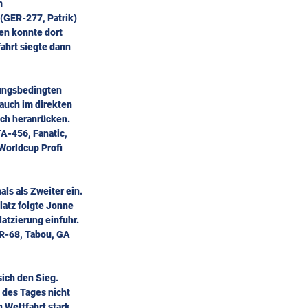
m 
(GER-277, Patrik) 
en konnte dort 
ahrt siegte dann 
zungsbedingten 
auch im direkten 
ich heranrücken. 
TA-456, Fanatic, 
Worldcup Profi 
ls als Zweiter ein. 
latz folgte Jonne 
atzierung einfuhr. 
BR-68, Tabou, GA 
ich den Sieg. 
 des Tages nicht 
 Wettfahrt stark 