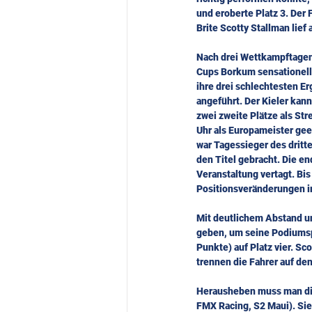
und eroberte Platz 3. Der 
Brite Scotty Stallman lief 
Nach drei Wettkampftagen
Cups Borkum sensationelle
ihre drei schlechtesten E
angeführt. Der Kieler kan
zwei zweite Plätze als Str
Uhr als Europameister gee
war Tagessieger des dritt
den Titel gebracht. Die en
Veranstaltung vertagt. Bi
Positionsveränderungen i
Mit deutlichem Abstand und
geben, um seine Podiumspla
Punkte) auf Platz vier. Sc
trennen die Fahrer auf den
Herausheben muss man die
FMX Racing, S2 Maui). Sie 