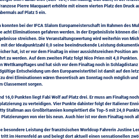
Franzose Pierre Macquaert erhöhte mit einem vierten Platz den Druck au
abermals auf Platz 5 ein.
 konnten bei der IFCA Slalom Europameisterschaft im Rahmen des Mul
 acht Eliminationen gefahren werden. In der Ergebnisliste können die F
rgebnisse streichen. Die Veranstaltungswertung wird weiterhin von Mic
n mit der Idealpunktzahl 0,0 seine beeindruckende Leistung dokumentie
eicher hat, ist er vor dem Finaltag in einer aussichtsreichen Position a
hrt zu werden. Auf dem zweiten Platz folgt Nico Prien mit 4,0 Punkten
en Wettkampftages und hat sich vor dem Finaltag noch in Schlagdistanz
dgültige Entscheidung um den Europameistertitel ist damit auf den letz
s zu drei Eliminationen wären theoretisch am Sonntag noch möglich und 
m Classement sorgen.
 16,0 Punkten liegt Fabi Wolf auf Platz drei. Er muss am Finaltag noch 
tzierung zu verteidigen. Vier Punkte dahinter folgt der Italiener Ennio
otty Stallman aus Großbritannien komplettiert die Top-5 mit 24,0 Punkt
 Platzierungen von vier bis neun. Auch hier ist vor dem Finaltag noch al
 besondere Leistung der französischen Worldcup Fahrerin Justine Le
tritt im Herrenfeld an und belegt dort aktuell einen sensationellen zwöl