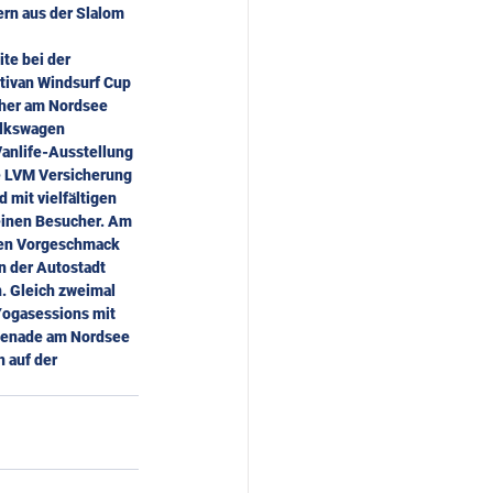
rn aus der Slalom 
te bei der 
tivan Windsurf Cup 
her am Nordsee 
lkswagen 
Vanlife-Ausstellung 
e LVM Versicherung 
 mit vielfältigen 
einen Besucher. Am 
nen Vorgeschmack 
n der Autostadt 
 Gleich zweimal 
ogasessions mit 
omenade am Nordsee 
 auf der 