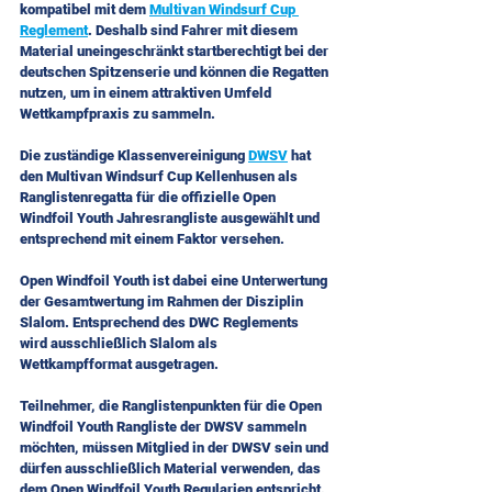
kompatibel mit dem 
Multivan Windsurf Cup 
Reglement
. Deshalb sind Fahrer mit diesem 
Material uneingeschränkt startberechtigt bei der 
deutschen Spitzenserie und können die Regatten 
nutzen, um in einem attraktiven Umfeld 
Wettkampfpraxis zu sammeln.
Die zuständige Klassenvereinigung 
DWSV
 hat 
den Multivan Windsurf Cup Kellenhusen als 
Ranglistenregatta für die offizielle Open 
Windfoil Youth Jahresrangliste ausgewählt und 
entsprechend mit einem Faktor versehen.
Open Windfoil Youth ist dabei eine Unterwertung 
der Gesamtwertung im Rahmen der Disziplin 
Slalom. Entsprechend des DWC Reglements 
wird ausschließlich Slalom als 
Wettkampfformat ausgetragen.
Teilnehmer, die Ranglistenpunkten für die Open 
Windfoil Youth Rangliste der DWSV sammeln 
möchten, müssen Mitglied in der DWSV sein und 
dürfen ausschließlich Material verwenden, das 
dem Open Windfoil Youth Regularien entspricht. 