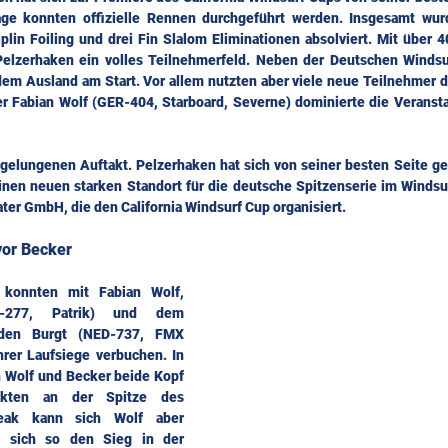
age konnten offizielle Rennen durchgeführt werden. Insgesamt wur
plin Foiling und drei Fin Slalom Eliminationen absolviert. Mit über 40
Pelzerhaken ein volles Teilnehmerfeld. Neben der Deutschen Windsur
 dem Ausland am Start. Vor allem nutzten aber viele neue Teilnehmer di
er Fabian Wolf (GER-404, Starboard, Severne) dominierte die Veransta
gelungenen Auftakt. Pelzerhaken hat sich von seiner besten Seite gez
inen neuen starken Standort für die deutsche Spitzenserie im Windsur
er GmbH, die den California Windsurf Cup organisiert.
vor Becker
g konnten mit Fabian Wolf, 
-277, Patrik) und dem 
den Burgt (NED-737, FMX 
rer Laufsiege verbuchen. In 
 Wolf und Becker beide Kopf 
kten an der Spitze des 
eak kann sich Wolf aber 
t sich so den Sieg in der 