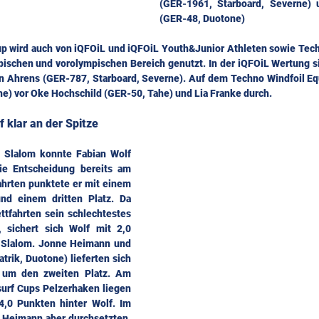
(GER-1961, Starboard, Severne) u
(GER-48, Duotone)
up wird auch von iQFOiL und iQFOiL Youth&Junior Athleten sowie Tech
ischen und vorolympischen Bereich genutzt. In der iQFOiL Wertung si
an Ahrens (GER-787, Starboard, Severne). Auf dem Techno Windfoil Equ
e) vor Oke Hochschild (GER-50, Tahe) und Lia Franke durch.
f klar an der Spitze
n Slalom konnte Fabian Wolf 
die Entscheidung bereits am 
ahrten punktete er mit einem 
nd einem dritten Platz. Da 
ttfahrten sein schlechtestes 
 sichert sich Wolf mit 2,0 
 Slalom. Jonne Heimann und 
rik, Duotone) lieferten sich 
um den zweiten Platz. Am 
urf Cups Pelzerhaken liegen 
,0 Punkten hinter Wolf. Im 
 Heimann aber durchsetzten, 