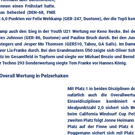
nnen einen Frühstart hatte. 
mas Sehested (DEN-68, FMX 
it 6,0 Punkten vor Felix Wehkamp (GER-247, Duotone), der die Top5 kom
amp auch den Sieg in der Youth U21 Wertung vor Keno Recke. Bei de
hies Johnson (GER-86, Duotone) und Pauline Bruch durch. Bei den Juni
tegers und Jesper Mo Thomsen (GER510, Tabou, GA Sails). Im Damen
vor Lia Franke durch. Bei den Grandmastern Ü50 zeigte sich Oliver Scho
atz im Gesamtfeld in Topform und siegte vor Michael Brozio und Bernd
der Techno 293 Sonderwertung siegte Tom Franke vor Hannes König.
 Overall Wertung in Pelzerhaken
Mit Platz 1 in beiden Disziplinen d
natürlich auch die Overallwert
Einzeldisziplinen kombiniert
Idealpunktzahl 2,0 sichert sich W
beim California Windsurf Cup Pel
zweiten Platz folgt Jonne Heimann
Platz auf der Finne und Platz 4 
Poggemann sichert sich mit Platz 