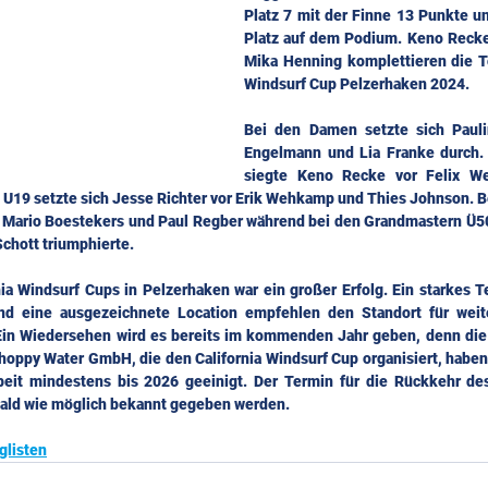
Platz 7 mit der Finne 13 Punkte un
Platz auf dem Podium. Keno Recke
Mika Henning komplettieren die To
Windsurf Cup Pelzerhaken 2024.
Bei den Damen setzte sich Paulin
Engelmann und Lia Franke durch. 
siegte Keno Recke vor Felix We
h U19 setzte sich Jesse Richter vor Erik Wehkamp und Thies Johnson. B
Mario Boestekers und Paul Regber während bei den Grandmastern Ü50 
Schott triumphierte.
ia Windsurf Cups in Pelzerhaken war ein großer Erfolg. Ein starkes Te
d eine ausgezeichnete Location empfehlen den Standort für weite
 Ein Wiedersehen wird es bereits im kommenden Jahr geben, denn die
oppy Water GmbH, die den California Windsurf Cup organisiert, haben 
eit mindestens bis 2026 geeinigt. Der Termin für die Rückkehr de
ald wie möglich bekannt gegeben werden.
glisten