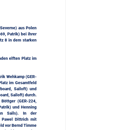
Severne) aus Polen 
, Patrik) bei ihrer 
tz 8 in dem starken 
en elften Platz im 
 Erik Wehkamp (GER-
latz im Gesamtfeld 
oard, Sailoft) und 
ard, Sailoft) durch. 
Böttger (GER-224, 
atrik) und Henning 
n Sails). In der 
awel Dittrich mit 
eld vor Bernd Timme 