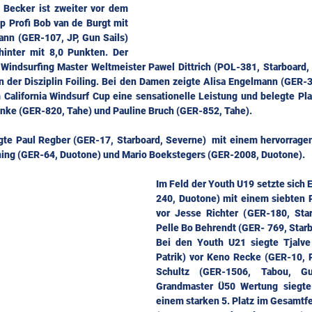
e Becker ist zweiter vor dem 
 Profi Bob van de Burgt mit 
nn (GER-107, JP, Gun Sails) 
hinter mit 8,0 Punkten. Der 
Windsurfing Master Weltmeister Pawel Dittrich (POL-381, Starboard, 
n der Disziplin Foiling. Bei den Damen zeigte Alisa Engelmann (GER-369
California Windsurf Cup eine sensationelle Leistung und belegte Pla
anke (GER-820, Tahe) und Pauline Bruch (GER-852, Tahe).
gte Paul Regber (GER-17, Starboard, Severne)  mit einem hervorragend
ing (GER-64, Duotone) und Mario Boekstegers (GER-2008, Duotone).
Im Feld der Youth U19 setzte sich
240, Duotone) mit einem siebten P
vor Jesse Richter (GER-180, Starb
Pelle Bo Behrendt (GER- 769, Starbo
Bei den Youth U21 siegte Tjalve 
Patrik) vor Keno Recke (GER-10, P
Schultz (GER-1506, Tabou, Gu
Grandmaster Ü50 Wertung siegte P
einem starken 5. Platz im Gesamtf