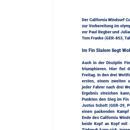
Der California Windsurf C
zur Vorbereitung im olymp
vor Paul Regber und Juli
Tom Franke (GER-853, Tah
Im Fin Slalom liegt Wol
Auch in der Disziplin Fi
triumphieren. Hier fiel 
Freitag. In den drei Wettf
ersten, einem zweiten u
jeder Fahrer nach drei We
Ergebnis streichen kann,
Punkten den Sieg im Fin
Justus Schott (GER-29, Pat
einen packenden Kampf 
Ende des California Winds
beide Kopf an Kopf mit 4
Tiebreak kann sich Jonne